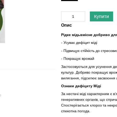
Купити
Опис
Рідке мідьвмісне добриво дл
- Усуває дефіцит міді
- Підвищує стійкість до стресови
- Покращує врожай
Застосовується для усунення деф
культур. Добриво покращує врож
вилягання, підсилює засвоєння а
Ознаки дефіциту Міді
За нестачі міді характерним є в
ю
генеративних органів, що сприч
Спостерігається хлороз та некр
спекотна погода.