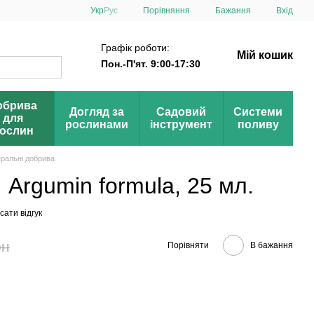
Порівняння
Укр
Рус
Бажання
Вхід
Графік роботи:
Мій кошик
Пон.-П'ят. 9:00-17:30
обрива
Догляд за
Садовий
Системи
для
рослинами
інструмент
поливу
ослин
еральні добрива
 Argumin formula, 25 мл.
ати відгук
рн
Порівняти
В бажання