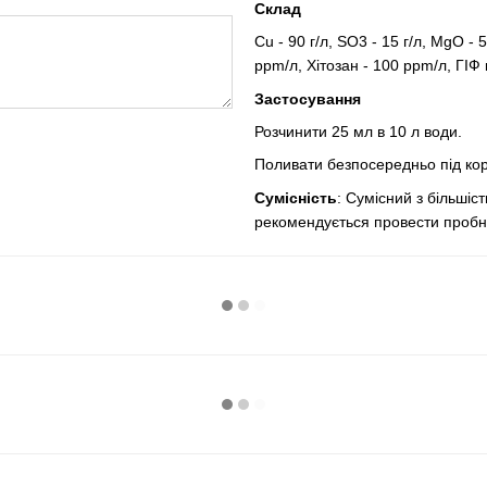
Склад
Cu - 90 г/л, SO3 - 15 г/л, MgO - 5
ррm/л, Хітозан - 100 ррm/л, ГІФ
Застосування
Розчинити 25 мл в 10 л води.
Поливати безпосередньо під корі
Сумісність
: Сумісний з більшіс
рекомендується провести пробн