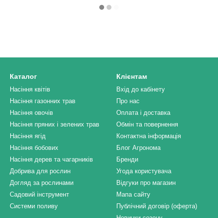
Каталог
Клієнтам
Насіння квітів
Вхід до кабінету
Насіння газонних трав
Про нас
Насіння овочів
Оплата і доставка
Насіння пряних і зелених трав
Обмін та повернення
Насіння ягід
Контактна інформація
Насіння бобових
Блог Агронома
Насіння дерев та чагарників
Бренди
Добрива для рослин
Угода користувача
Догляд за рослинами
Відгуки про магазин
Садовий інструмент
Мапа сайту
Системи поливу
Публічний договір (оферта)
Новинки сезону