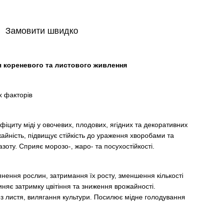
Замовити швидко
я кореневого та листового живлення
х факторів
іциту міді у овочевих, плодових, ягідних та декоративних
айність, підвищує стійкість до ураження хворобами та
зоту. Сприяє морозо-, жаро- та посухостійкості.
’янення рослин, затримання їх росту, зменшення кількості
иняє затримку цвітіння та зниження врожайності.
оз листя, вилягання культури. Посилює мідне голодування