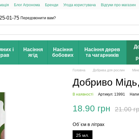
мація
Блог Агронома
Бренди
Угода користувача
Відгуки про магазин
25-01-75
Передзвонити вам?
Д
яних і
Насіння
Насіння
Насіння дерев
трав
ягід
бобових
та чагарників
р
Головна
Добрива для рослин
Мін
Добриво Мідь,
В наявності
Артикул: 13991
Напис
18.90 грн
21.00 г
Об`єм в літрах
25 мл.