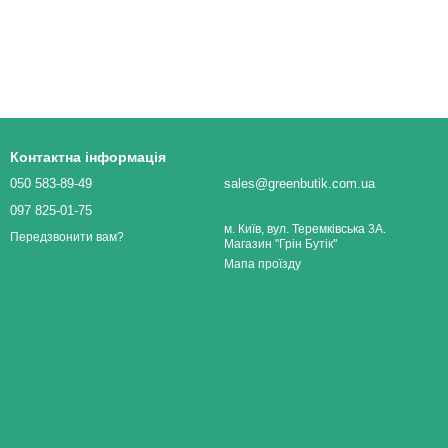
Контактна інформація
050 583-89-49
sales@greenbutik.com.ua
097 825-01-75
м. Київ, вул. Теремківська 3А.
Передзвонити вам?
Магазин "Грін Бутік"
Мапа проїзду