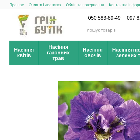
Перейти до основного контенту
Про нас
Оплата і доставка
Обмін та повернення
Контактна інфор
Публічний договір (оферта)
Новинки сезону
Акції і знижки
050 583-89-49
097 8
Насіння
Насіння
Насіння
Насіння пр
газонних
квітів
овочів
зелених 
трав