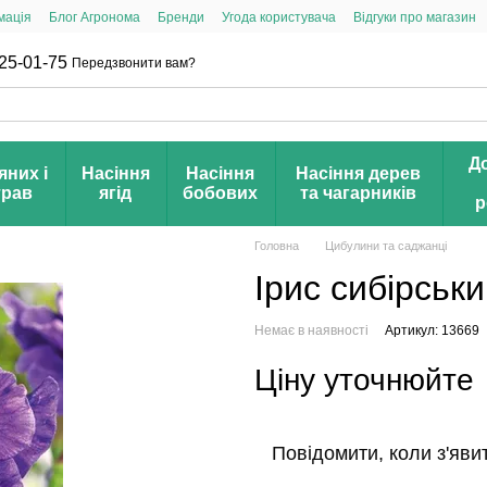
мація
Блог Агронома
Бренди
Угода користувача
Відгуки про магазин
25-01-75
Передзвонити вам?
Д
яних і
Насіння
Насіння
Насіння дерев
трав
ягід
бобових
та чагарників
р
Головна
Цибулини та саджанці
Ірис сибірськ
Немає в наявності
Артикул: 13669
Ціну уточнюйте
Повідомити, коли з'яви