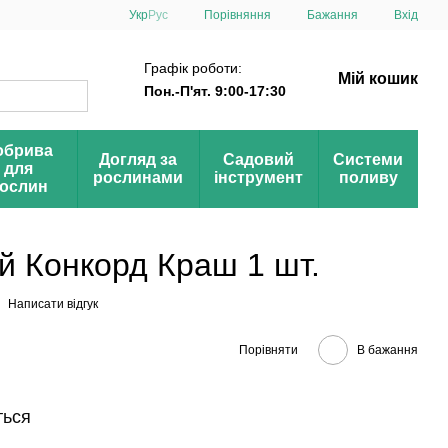
Порівняння
Укр
Рус
Бажання
Вхід
Графік роботи:
Мій кошик
Пон.-П'ят. 9:00-17:30
обрива
Догляд за
Садовий
Системи
для
рослинами
інструмент
поливу
ослин
ий Конкорд Краш 1 шт.
Написати відгук
Порівняти
В бажання
ться