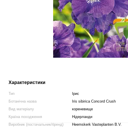
Характеристики
Тип
Ірис
Ботанічна назва
Iris sibirica Concord Crush
Вид матеріалу
кореневище
Країна походження
Нідерланди
Виробник (постачальник/бренд)
Heemskerk Vasteplanten B.V.