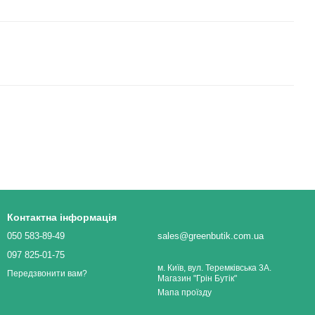
Контактна інформація
050 583-89-49
sales@greenbutik.com.ua
097 825-01-75
м. Київ, вул. Теремківська 3А.
Передзвонити вам?
Магазин "Грін Бутік"
Мапа проїзду