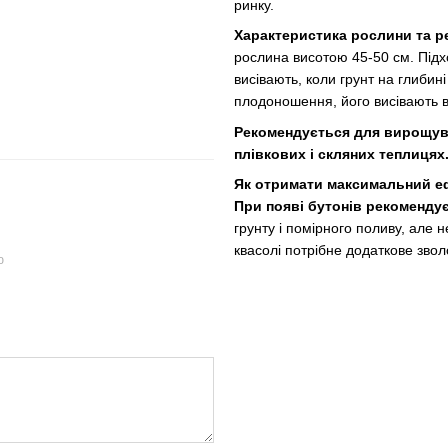
ринку.
Характеристика рослини та 
рослина висотою 45-50 см. Підх
висівають, коли грунт на глибин
плодоношення, його висівають в к
Рекомендується для вирощува
плівкових і скляних теплицях
Як отримати максимальний е
При появі бутонів рекомендує
грунту і помірного поливу, але н
квасолі потрібне додаткове зво
ю