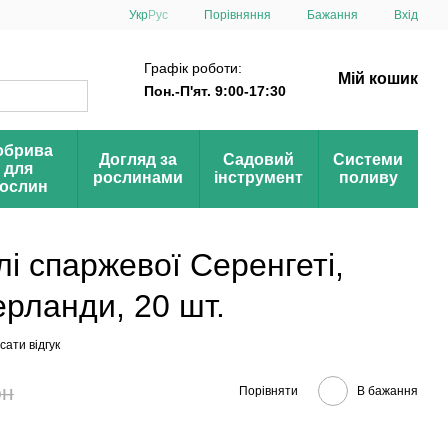
Порівняння
Укр
Рус
Бажання
Вхід
Графік роботи:
Мій кошик
Пон.-П'ят. 9:00-17:30
обрива
Догляд за
Садовий
Системи
для
рослинами
інструмент
поливу
ослин
лі спаржевої Серенгеті,
ерланди, 20 шт.
ати відгук
рн
Порівняти
В бажання