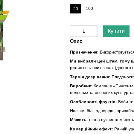
100
20
Купити
Опис
Призначення
:
Використовується
Ми вибрали цей штам, тому щ
різних світлових зонах (довгого і
Термін дозрівання:
Плодоносит
Виробник
:
Компанія «Сингента»
польових та овочевих культур та
Особливості фруктів
:
Боби те
Насіння білі, однорідні, приваб
М'якоть:
ніжна цукриста м'якот
Комерційний ефект
:
Ранній ур