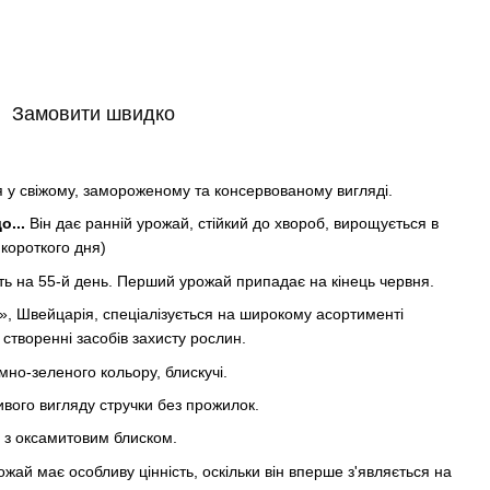
Замовити швидко
 у свіжому, замороженому та консервованому вигляді.
о...
Він дає ранній урожай, стійкий до хвороб, вирощується в
 короткого дня)
ь на 55-й день. Перший урожай припадає на кінець червня.
, Швейцарія, спеціалізується на широкому асортименті
 створенні засобів захисту рослин.
мно-зеленого кольору, блискучі.
ливого вигляду стручки без прожилок.
ь з оксамитовим блиском.
ожай має особливу цінність, оскільки він вперше з'являється на