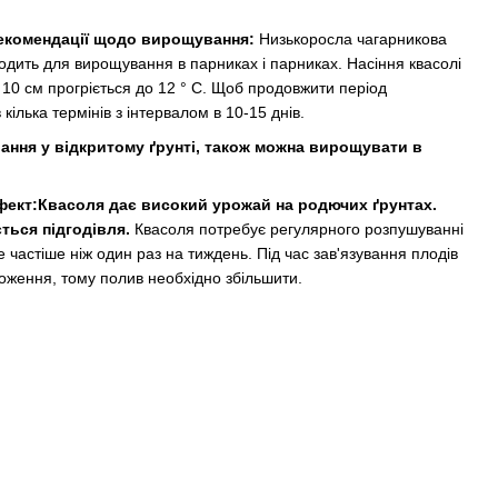
рекомендації щодо вирощування
:
Низькоросла чагарникова
одить для вирощування в парниках і парниках. Насіння квасолі
і 10 см прогріється до 12 ° С. Щоб продовжити період
ілька термінів з інтервалом в 10-15 днів.
ння у відкритому ґрунті, також можна вирощувати в
.
фект:
Квасоля дає високий урожай на родючих ґрунтах.
ться підгодівля.
Квасоля потребує регулярного розпушуванні
е частіше ніж один раз на тиждень. Під час зав'язування плодів
ложення, тому полив необхідно збільшити.