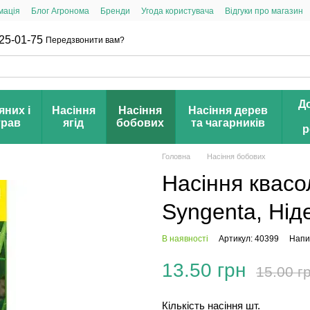
мація
Блог Агронома
Бренди
Угода користувача
Відгуки про магазин
25-01-75
Передзвонити вам?
Д
яних і
Насіння
Насіння
Насіння дерев
трав
ягід
бобових
та чагарників
р
Головна
Насіння бобових
Насіння квасо
Syngenta, Нід
В наявності
Артикул: 40399
Напис
13.50 грн
15.00 г
Кількість насіння шт.