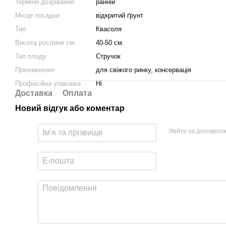
Терміни дозрівання
ранній
Місце посадки
відкритий ґрунт
Тип
Квасоля
Висота рослини см.
40-50 см.
Тип плоду
Стручок
Призначення
для свіжого ринку, консервація
Професійна упаковка
Ні
Доставка
Оплата
Новий відгук або коментар
Увійти за допомого