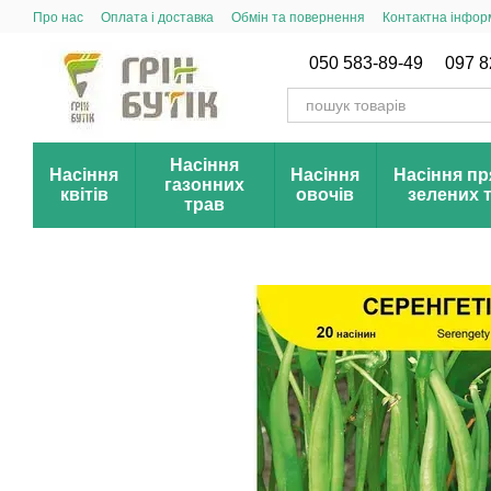
Перейти до основного контенту
Про нас
Оплата і доставка
Обмін та повернення
Контактна інфор
Публічний договір (оферта)
Новинки сезону
Акції і знижки
050 583-89-49
097 8
Насіння
Насіння
Насіння
Насіння пр
газонних
квітів
овочів
зелених 
трав