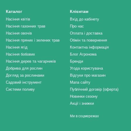
Каталог
Клієнтам
Насіння квітів
Вхід до кабінету
Насіння газонних трав
Про нас
Насіння овочів
Оплата і доставка
Насіння пряних і зелених трав
Обмін та повернення
Насіння ягід
Контактна інформація
Насіння бобових
Блог Агронома
Насіння дерев та чагарників
Бренди
Добрива для рослин
Угода користувача
Догляд за рослинами
Відгуки про магазин
Садовий інструмент
Мапа сайту
Системи поливу
Публічний договір (оферта)
Новинки сезону
Акції і знижки
Ми в соцмережах