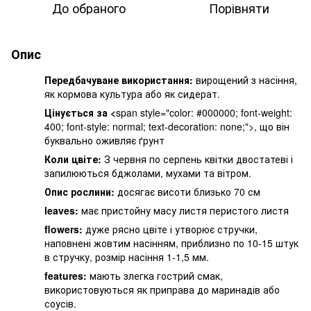
До обраного
Порівняти
Опис
Передбачуване використання:
вирощений з насіння,
як кормова культура або як сидерат.
Цінується за <
span style="color: #000000; font-weight:
400; font-style: normal; text-decoration: none;">, що він
буквально оживляє ґрунт
Коли цвіте:
З червня по серпень квітки двостатеві і
запилюються бджолами, мухами та вітром.
Опис рослини:
досягає висоти близько 70 см
leaves:
має пристойну масу листя перистого листя
flowers:
дуже рясно цвіте і утворює стручки,
наповнені жовтим насінням, приблизно по 10-15 штук
в стручку, розмір насіння 1-1,5 мм.
features:
мають злегка гострий смак,
використовуються як приправа до маринадів або
соусів.