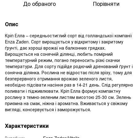
До обраного
Порівняти
Опис
Кріп Елла – середньостиглий сорт від голландської компанії
Enza Zaden. Сорт вирощується у відкритому і закритому
ґрунті, дає хороші врожаї на балконних грядках.
Вирощується на сонячній ділянці, любить помірний
температурний режим, погано переносить різкі скачки
температури. Для сорту підійде родючий дренований ґрунт і
сонячна ділянка. Рослина не відростає після зрізу, тому для
безперервного отримання врожаю зеленого листя,
необхідно підсівати насіння раз в 14-21 день. Слід регулярно
поливати і підживлювати. Кріп Елла формує компактну
рослину з темно-зеленим листям висотою 25-30 см. Зелень
приємна на смак, ніжна і ароматна. Вживається у свіжому
вигляді, консервується і заморожується.
Характеристики
Виробник
Enza Zaden/Vitalis