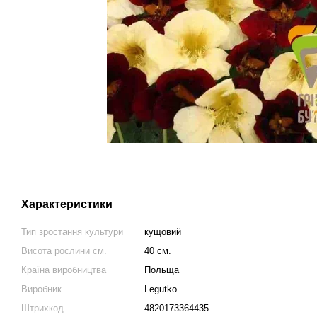
Характеристики
Тип зростання культури
кущовий
Висота рослини см.
40 см.
Країна виробництва
Польща
Виробник
Legutko
Штрихкод
4820173364435