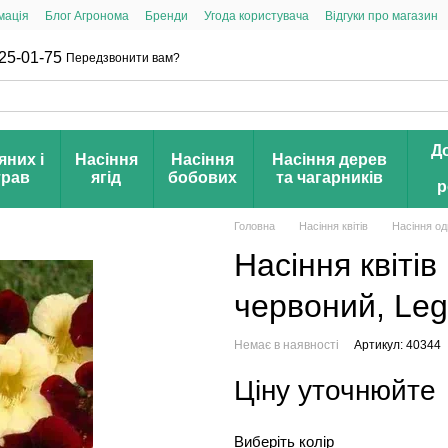
мація
Блог Агронома
Бренди
Угода користувача
Відгуки про магазин
25-01-75
Передзвонити вам?
Д
яних і
Насіння
Насіння
Насіння дерев
трав
ягід
бобових
та чагарників
р
Головна
Насіння квітів
Насіння од
Насіння квітів
червоний, Leg
Немає в наявності
Артикул: 40344
Ціну уточнюйте
Виберіть колір