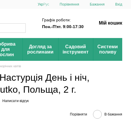
Порівняння
Укр
Рус
Бажання
Вхід
Графік роботи:
Мій кошик
Пон.-П'ят. 9:00-17:30
обрива
Догляд за
Садовий
Системи
для
рослинами
інструмент
поливу
ослин
норічних квітів
 Настурція День і ніч,
utko, Польща, 2 г.
Написати відгук
Порівняти
В бажання