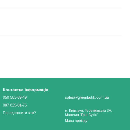
Контактна інформація
050 583-89-49
sales@greenbutik.com.ua
097 825-01-75
м. Київ, вул. Теремківська 3А.
Передзвонити вам?
Магазин "Грін Бутік"
Мапа проїзду