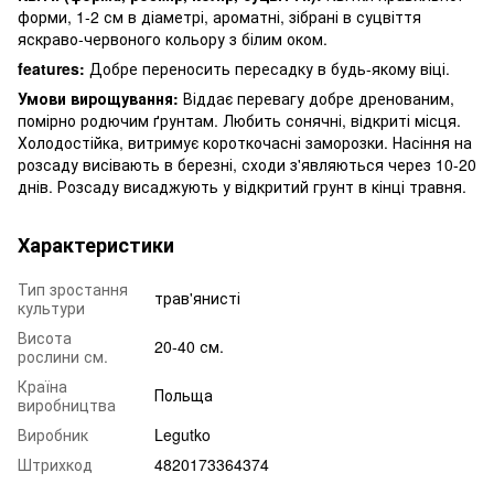
форми, 1-2 см в діаметрі, ароматні, зібрані в суцвіття
яскраво-червоного кольору з білим оком.
features:
Добре переносить пересадку в будь-якому віці.
Умови вирощування:
Віддає перевагу добре дренованим,
помірно родючим ґрунтам. Любить сонячні, відкриті місця.
Холодостійка, витримує короткочасні заморозки. Насіння на
розсаду висівають в березні, сходи з'являються через 10-20
днів. Розсаду висаджують у відкритий грунт в кінці травня.
Характеристики
Тип зростання
трав'янисті
культури
Висота
20-40 см.
рослини см.
Країна
Польща
виробництва
Виробник
Legutko
Штрихкод
4820173364374