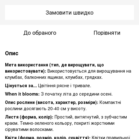
Замовити швидко
До обраного
Порівняти
Опис
Мета використання (тип, де вирощувати, що
використовувати):
Використовується для вирощування на
клумбах, балконних ящиках, клумбах, грядках.
Цінується за...
Цвітіння рясне і тривале.
When it blooms:
З початку літа до середини осені.
Опис рослини (висота, характер, розміри):
Компактні
рослини досягають 20-40 см у висоту.
Листя (форма, колір):
Простий, витягнутий, з зубчастим
краєм. Темно-зеленого кольору, покриті жорсткими
сіруватими волосками.
Квіти (форма, розмір, колір, суцвіття):
Квітки правильної