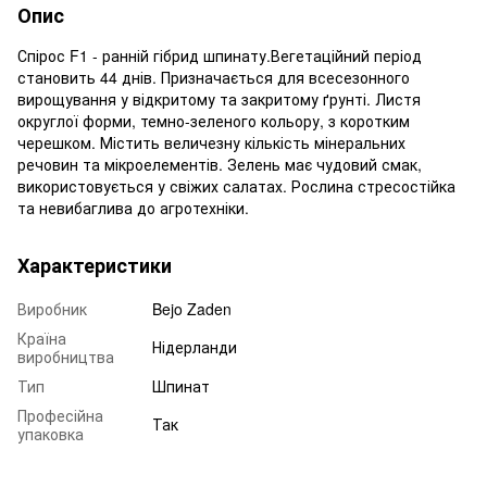
Опис
Спірос F1 - ранній гібрид шпинату.Вегетаційний період
становить 44 днів. Призначається для всесезонного
вирощування у відкритому та закритому ґрунті. Листя
округлої форми, темно-зеленого кольору, з коротким
черешком. Містить величезну кількість мінеральних
речовин та мікроелементів. Зелень має чудовий смак,
використовується у свіжих салатах. Рослина стресостійка
та невибаглива до агротехніки.
Характеристики
Виробник
Bejo Zaden
Країна
Нідерланди
виробництва
Тип
Шпинат
Професійна
Так
упаковка