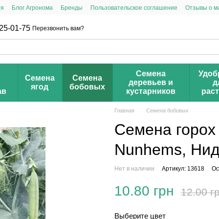
ия
Блог Агронома
Бренды
Пользовательское соглашение
Отзывы о м
25-01-75
Перезвонить вам?
Семена
Удоб
Семена
Семена
деревьев и
д
ягод
бобовых
ав
кустарников
рас
Главная
Семена бобовых
Семена горох
Nunhems, Ниде
Нет в наличии
Артикул: 13618
Ос
10.80 грн
12.00 г
Выберите цвет