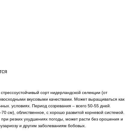
тся
 стрессоустойчивый сорт нидерландской селекции (от
евосходными вкусовыми качествами. Может выращиваться как
ичных. условиях. Период созревания – всего 50-55 дней.
70 см), облиственное, с хорошо развитой корневой системой.
 при резких ухудшениях погоды, может расти без орошения и
фузариозу и другим заболеваниям бобовых.