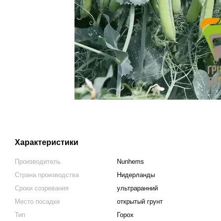
Характеристики
Производитель
Nunhems
Страна производства
Нидерланды
Сроки созревания
ультраранний
Место посадки
открытый грунт
Тип
Горох