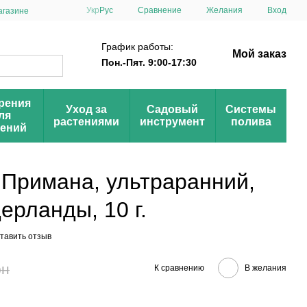
Сравнение
Укр
Рус
Желания
Вход
агазине
График работы:
Мой заказ
Пон.-Пят. 9:00-17:30
рения
Уход за
Садовый
Системы
ля
растениями
инструмент
полива
тений
 Примана, ультраранний,
рланды, 10 г.
тавить отзыв
рн
К сравнению
В желания