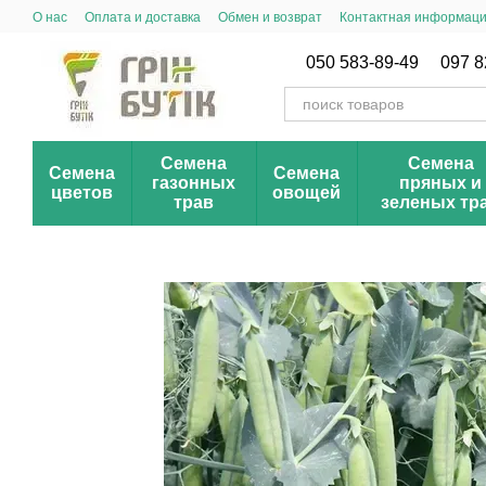
Перейти к основному контенту
О нас
Оплата и доставка
Обмен и возврат
Контактная информац
Публичный договор (оферта)
Новинки сезона
Акции и скидки
050 583-89-49
097 8
Семена
Семена
Семена
Семена
газонных
пряных и
цветов
овощей
трав
зеленых тр