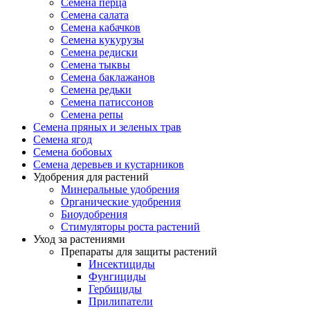
Семена перца
Семена салата
Семена кабачков
Семена кукурузы
Семена редиски
Семена тыквы
Семена баклажанов
Семена редьки
Семена патиссонов
Семена репы
Семена пряных и зеленых трав
Семена ягод
Семена бобовых
Семена деревьев и кустарников
Удобрения для растений
Минеральные удобрения
Органические удобрения
Биоудобрения
Стимуляторы роста растений
Уход за растениями
Препараты для защиты растений
Инсектициды
Фунгициды
Гербициды
Прилипатели