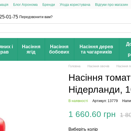
мація
Блог Агронома
Бренди
Угода користувача
Відгуки про магазин
25-01-75
Передзвонити вам?
Д
яних і
Насіння
Насіння
Насіння дерев
трав
ягід
бобових
та чагарників
р
Головна
Насіння овочів
Насіння п
Насіння тома
Нідерланди, 1
В наявності
Артикул: 13779
Напис
1 660.60 грн
1 8
Виберіть колір