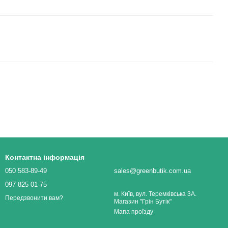
Контактна інформація
050 583-89-49
sales@greenbutik.com.ua
097 825-01-75
м. Київ, вул. Теремківська 3А.
Передзвонити вам?
Магазин "Грін Бутік"
Мапа проїзду