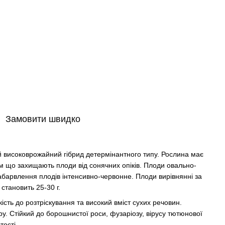
Замовити швидко
 високоврожайний гібрид детермінантного типу. Рослина має
ям що захищають плоди від сонячних опіків. Плоди овально-
абарвлення плодів інтенсивно-червонне. Плоди вирівнянні за
становить 25-30 г.
сть до розтріскування та високий вміст сухих речовин.
у. Стійкий до борошнистої роси, фузаріозу, вірусу тютюнової
тості.