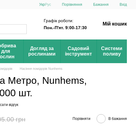
Порівняння
Укр
Рус
Бажання
Вхід
Графік роботи:
Мій кошик
Пон.-П'ят. 9:00-17:30
обрива
Догляд за
Садовий
Системи
для
рослинами
інструмент
поливу
ослин
омідорів
Насіння помідорів Nunhems
та Метро, Nunhems,
000 шт.
ати відгук
05.00 грн
Порівняти
В бажання