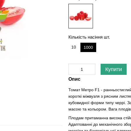
Кількість насіння шт.
10
1000
Купити
Опис
Томат Метро F1 - ранньостиглий
короткі міжвузля з рясним лист
кубовидної форми типу черрі. З
масою та кольором. Вага плодів 
Плодам притаманна висока стійкі
Адаптованні до механічного збор
мозаїки та бактеріальної плямис