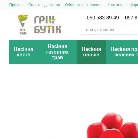
Перейти до основного контенту
Про нас
Оплата і доставка
Обмін та повернення
Контактна інфор
Публічний договір (оферта)
Новинки сезону
Акції і знижки
050 583-89-49
097 8
Насіння
Насіння
Насіння
Насіння пр
газонних
квітів
овочів
зелених 
трав