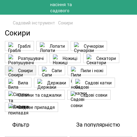
Садовий інструмент
Сокири
Сокири
Граблі
Лопати
Сучкорізи
Розпушувачі
Ножиці
Секатори
Сокири
Сапи
Пили і ножі
Вила
Держаки
Садові катки
Сівалки та саджалки
Садові совки
Садове приладдя
Фільтр
За популярністю