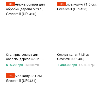
−8%
−8%
Столярна сокира для
Сокира колун 71,5 см,
обробки дерева 570 г.,
Greenmill (UP9430)
Greenmill (UP9426)
515.20 грн
1 380.00 грн
560.00 грн
1 500.00 грн
−8%