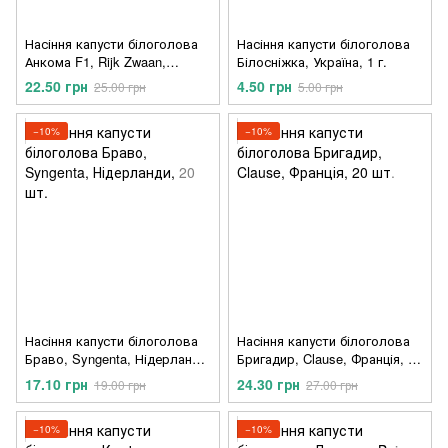
Насіння капусти білоголова
Насіння капусти білоголова
Анкома F1, Rijk Zwaan,
Білосніжка, Україна, 1 г.
Нідерланди, 20 шт.
22.50 грн
4.50 грн
25.00 грн
5.00 грн
−10%
−10%
Насіння капусти білоголова
Насіння капусти білоголова
Браво, Syngenta, Нідерланди,
Бригадир, Clause, Франція, 20
20 шт.
шт.
17.10 грн
24.30 грн
19.00 грн
27.00 грн
−10%
−10%