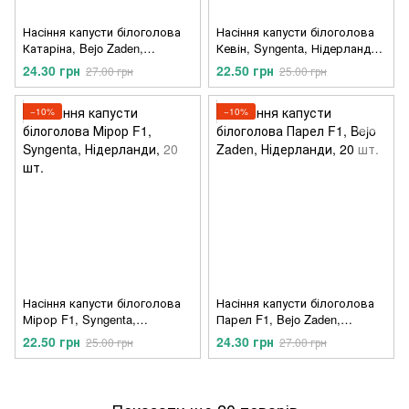
Насіння капусти білоголова
Насіння капусти білоголова
Катаріна, Bejo Zaden,
Кевін, Syngenta, Нідерланди,
Нідерланди, 20 шт.
20 шт.
24.30 грн
22.50 грн
27.00 грн
25.00 грн
−10%
−10%
Насіння капусти білоголова
Насіння капусти білоголова
Мірор F1, Syngenta,
Парел F1, Bejo Zaden,
Нідерланди, 20 шт.
Нідерланди, 20 шт.
22.50 грн
24.30 грн
25.00 грн
27.00 грн