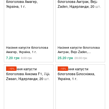
Насіння капусти білоголова
Насіння капусти білоголова
Амагер, Україна, 1 г.
Амтрак, Bejo Zaden,
Нідерланди, 20 шт.
7.20 грн
25.20 грн
8.00 грн
28.00 грн
−10%
−10%