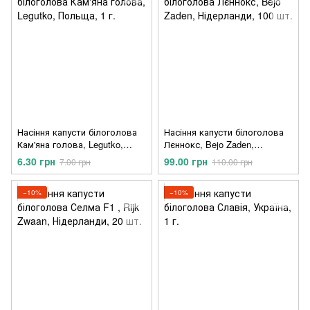
Насіння капусти білоголова
Насіння капусти білоголова
Кам'яна голова, Legutko,
Лєннокс, Bejo Zaden,
Польща, 1 г.
Нідерланди, 100 шт.
6.30 грн
99.00 грн
7.00 грн
110.00 грн
−10%
−10%