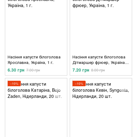
Насіння капусти білоголова
Насіння капусти білоголова
Ярославна, Україна, 1 г.
Дітмаршер фрюер, Україна, 1
г.
6.30 грн
7.20 грн
7.00 грн
8.00 грн
−10%
−10%