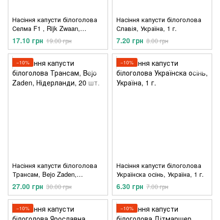
Насіння капусти білоголова
Насіння капусти білоголова
Селма F1 , Rijk Zwaan,
Славія, Україна, 1 г.
Нідерланди, 20 шт.
17.10 грн
7.20 грн
19.00 грн
8.00 грн
−10%
−10%
Насіння капусти білоголова
Насіння капусти білоголова
Трансам, Bejo Zaden,
Українска осінь, Україна, 1 г.
Нідерланди, 20 шт.
27.00 грн
6.30 грн
30.00 грн
7.00 грн
−10%
−10%