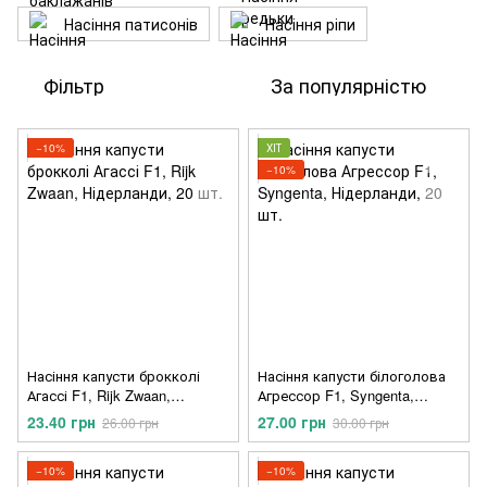
Насіння патисонів
Насіння ріпи
Фільтр
За популярністю
−10%
ХІТ
−10%
Насіння капусти брокколі
Насіння капусти білоголова
Агассі F1, Rijk Zwaan,
Агрессор F1, Syngenta,
Нідерланди, 20 шт.
Нідерланди, 20 шт.
23.40 грн
27.00 грн
26.00 грн
30.00 грн
−10%
−10%