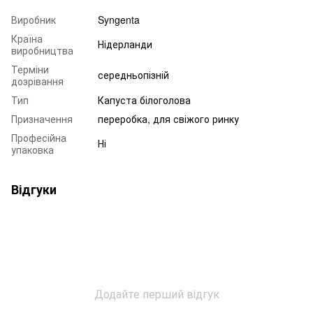
Виробник
Syngenta
Країна
Нідерланди
виробництва
Терміни
середньопізній
дозрівання
Тип
Капуста білоголова
Призначення
переробка, для свіжого ринку
Професійна
Ні
упаковка
Відгуки
Додайте перший відгук