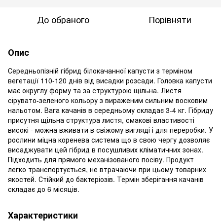
До обраного
Порівняти
Опис
Середньопізній гібрид білокачанної капусти з терміном
вегетації 110-120 днів від висадки розсади. Головка капусти
має округлу форму та за структурою щільна. Листя
сірувато-зеленого кольору з вираженим сильним восковим
нальотом. Вага качанів в середньому складає 3-4 кг. Гібриду
присутня щільна структура листя, смакові властивості
високі - можна вживати в свіжому вигляді і для переробки. У
рослини міцна коренева система що в свою чергу дозволяє
висаджувати цей гібрид в посушливих кліматичних зонах.
Підходить для прямого механізованого посіву. Продукт
легко транспортується, не втрачаючи при цьому товарних
якостей. Стійкий до бактеріозів. Термін зберігання качанів
складає до 6 місяців.
Характеристики