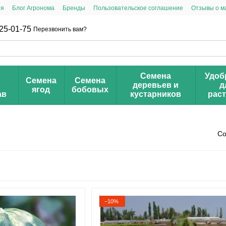
ия
Блог Агронома
Бренды
Пользовательское соглашение
Отзывы о м
25-01-75
Перезвонить вам?
Семена
Удоб
Семена
Семена
деревьев и
д
ягод
бобовых
ав
кустарников
рас
Со
−10%