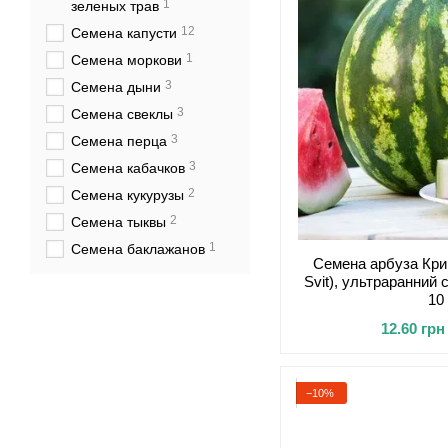
1
зеленых трав
12
Семена капусти
1
Семена моркови
3
Семена дыни
3
Семена свеклы
3
Семена перца
3
Семена кабачков
2
Семена кукурузы
2
Семена тыквы
1
Семена баклажанов
Семена арбуза Кри
Svit), ультраранний 
10
12.60 грн
−10%