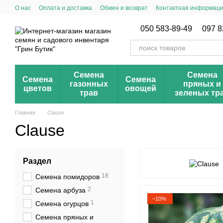
Перейти к основному контенту
О нас
Оплата и доставка
Обмен и возврат
Контактная информац
Публичный договор (оферта)
Новинки сезона
Акции и скидки
050 583-89-49
097 8
Семена
Семена
Семена
Семена
газонных
пряных и
цветов
овощей
трав
зеленых тр
Главная
Clause
Clause
Раздел
18
Семена помидоров
2
Семена арбуза
−10%
1
Семена огурцов
Семена пряных и