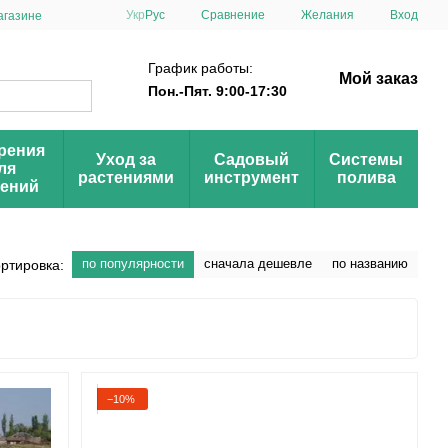
Сравнение
Укр
Рус
Желания
Вход
агазине
График работы:
Мой заказ
Пон.-Пят. 9:00-17:30
рения
Уход за
Садовый
Системы
ля
растениями
инструмент
полива
тений
по популярности
сначала дешевле
по названию
ртировка:
−10%