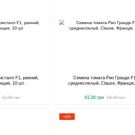
исталл F1, ранний,
Семена томата Рио Гранде F1
нция, 10 шт.
среднеспелый, Clause, Франція, 
61.20 грн
52.00 грн
68.00 грн
−10%