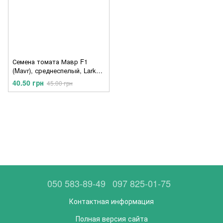
Семена томата Мавр F1
(Mavr), среднеспелый, Lark
Seeds, США, 5 шт.
40.50 грн
45.00 грн
050 583-89-49
097 825-01-75
Контактная информация
Полная версия сайта