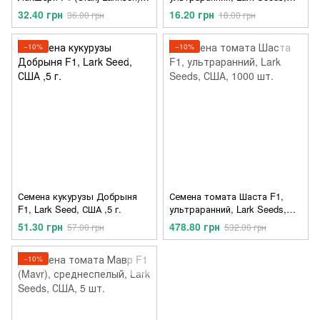
ранний, Lark Seeds, США, 5
США, 10 шт.
32.40 грн
16.20 грн
36.00 грн
18.00 грн
шт.
−10%
−10%
Семена кукурузы Добрыня
Семена томата Шаста F1,
F1, Lark Seed, США ,5 г.
ультраранний, Lark Seeds,
США, 1000 шт.
51.30 грн
478.80 грн
57.00 грн
532.00 грн
−10%