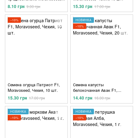
Чехия, 0.2 г.
8.10 грн
15.30 грн
9.00 грн
17.00 грн
−10%
НОВИНКА
−10%
Семена огурца Патриот F1,
Семена капусты
Moravoseed, Чехия, 10 шт.
белокочанная Авак F1,
Moravoseed, Чехия, 20 шт.
15.30 грн
14.40 грн
17.00 грн
16.00 грн
НОВИНКА
НОВИНКА
−10%
−10%