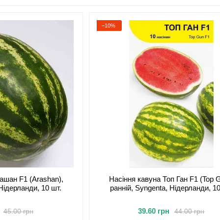
−10%
ашан F1 (Arashan),
Насіння кавуна Топ Ган F1 (Top G
 Нідерланди, 10 шт.
ранній, Syngenta, Нідерланди, 10
39.60 грн
45.00 грн
44.00 грн