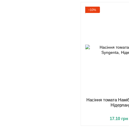
−10%
Насіння томата Наміб
Нідерлан
17.10 грн