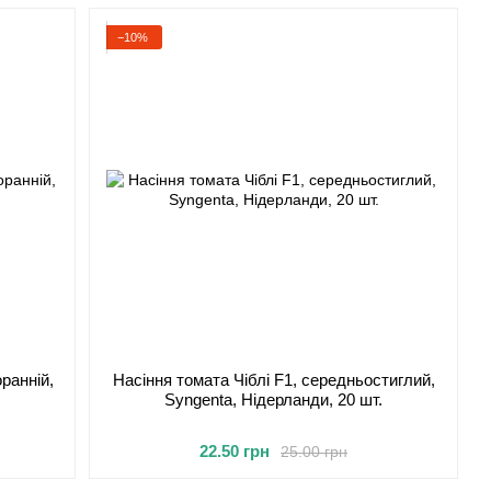
−10%
ранній,
Насіння томата Чіблі F1, середньостиглий,
.
Syngenta, Нідерланди, 20 шт.
22.50 грн
25.00 грн