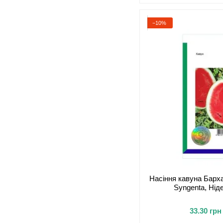
−10%
Насіння кавуна Барха
Syngenta, Нід
33.30 грн