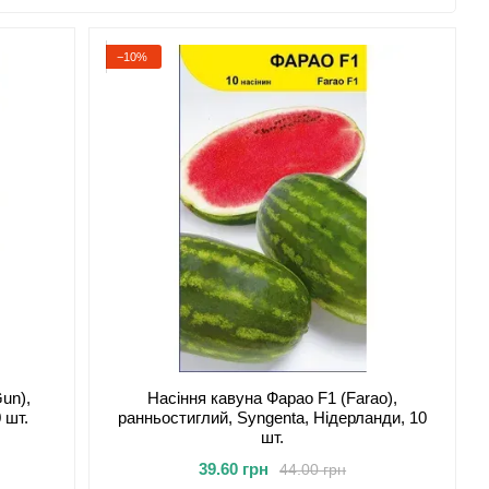
−10%
un),
Насіння кавуна Фарао F1 (Farao),
 шт.
ранньостиглий, Syngenta, Нідерланди, 10
шт.
39.60 грн
44.00 грн