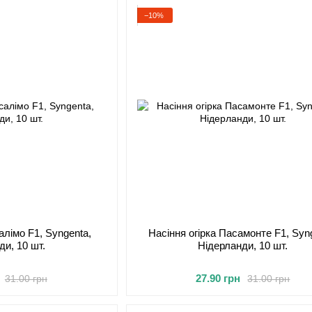
−10%
алімо F1, Syngenta,
Насіння огірка Пасамонте F1, Syn
ди, 10 шт.
Нідерланди, 10 шт.
27.90 грн
31.00 грн
31.00 грн