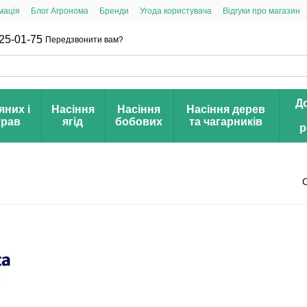
мація
Блог Агронома
Бренди
Угода користувача
Відгуки про магазин
25-01-75
Передзвонити вам?
Д
яних і
Насіння
Насіння
Насіння дерев
трав
ягід
бобових
та чагарників
р