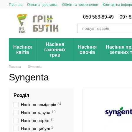
Перейти до основного контенту
Про нас
Оплата і доставка
Обмін та повернення
Контактна інфор
Публічний договір (оферта)
Новинки сезону
Акції і знижки
050 583-89-49
097 8
Насіння
Насіння
Насіння
Насіння пр
газонних
квітів
овочів
зелених 
трав
Головна
Syngenta
Syngenta
Розділ
24
Насіння помідорів
10
Насіння кавуна
11
Насіння огірків
3
Насіння цибулі