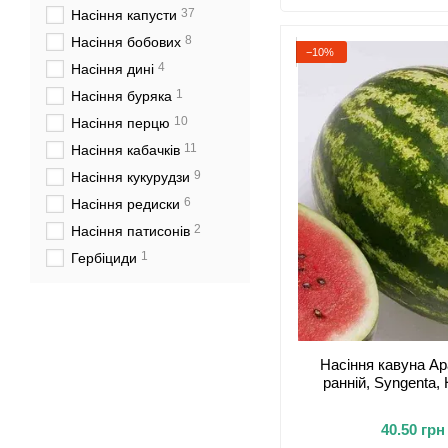
37
Насіння капусти
8
Насіння бобових
−10%
4
Насіння дині
1
Насіння буряка
10
Насіння перцю
11
Насіння кабачків
9
Насіння кукурудзи
6
Насіння редиски
2
Насіння патисонів
1
Гербіциди
Насіння кавуна Ар
ранній, Syngenta,
40.50 грн