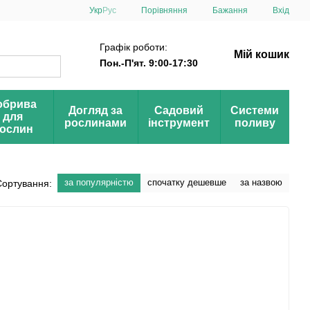
Порівняння
Укр
Рус
Бажання
Вхід
Графік роботи:
Мій кошик
Пон.-П'ят. 9:00-17:30
обрива
Догляд за
Садовий
Системи
для
рослинами
інструмент
поливу
ослин
за популярністю
спочатку дешевше
за назвою
Сортування: