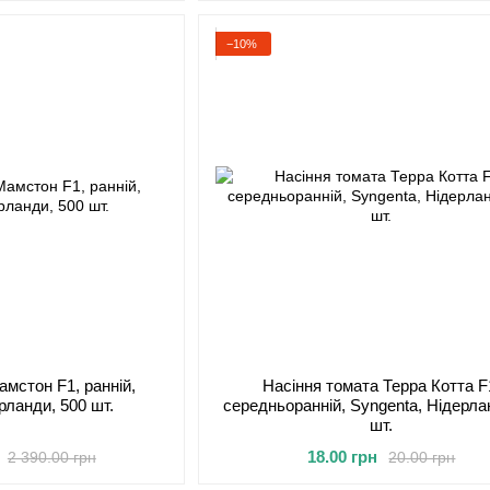
−10%
амстон F1, ранній,
Насіння томата Терра Котта F
рланди, 500 шт.
середньоранній, Syngenta, Нідерла
шт.
18.00 грн
2 390.00 грн
20.00 грн