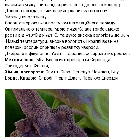
викликає м’яку гниль від коричневого до сірого кольору.
Дощова погода тільки сприяє розвитку патогену.
Умови для розвитку:
Спори утворюються протягом вегетаційного періоду.
Оптимальною температурою є +20°С, але грибок може
рости від +10°С до +21°С, та дуже висока вологість до 90%.
Низькі температури, висока вологість і краплі води на
поверхні рослин сприяють розвитку хвороби.
Джерело інфікування: ґрунт, та залишки заражених рослин.
Методи боротьби
: Біологічні препарати Серенада,
Триходермін, Фітоцид.
Хімічні препарати
: Свитч, Скор, Бенелус, Чемпіон, Блу
Бордо, Квадріс, Стробі, Тіовіт Джет, Превікур Енерджі.