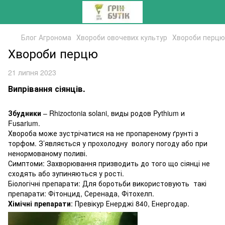
Блог Агронома
Хвороби овочевих культур
Хвороби перцю
Хвороби перцю
21 липня 2023
Випрівання сіянців.
Збудники
– Rhizoctonia solani, виды родов Pythium и
Fusarium.
Хвороба може зустрічатися на не пропареному ґрунті з
торфом. З’являється у прохолодну вологу погоду або при
ненормованому поливі.
Симптоми: Захворювання призводить до того що сіянці не
сходять або зупиняються у рості.
Біологічні препарати: Для боротьби використовують такі
препарати: Фітонцид, Серенада, Фітохелп.
Хімічні препарати
: Превікур Енерджі 840, Енергодар.