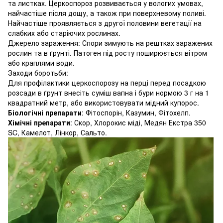
та листках. Церкоспороз розвивається у вологих умовах,
найчастіше після дощу, а також при поверхневому поливі.
Найчастіше проявляється з другої половини вегетації на
слабких або старіючих рослинах.
Джерело зараження: Спори зимують на рештках заражених
рослин та в ґрунті. Патоген під росту поширюється вітром
або краплями води.
Заходи боротьби:
Для профілактики церкоспорозу на перці перед посадкою
розсади в ґрунт внесіть суміш вапна і бури нормою 3 г на 1
квадратний метр, або використовувати мідний купорос.
Біологічні препарати
: Фітоспорін, Казумин, Фітохелп.
Хімічні препарати
: Скор, Хлорокис міді, Медян Екстра 350
SC, Камелот, Лінкор, Сальто.