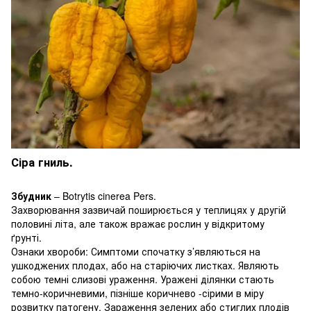
Сіра гниль.
Збудник
– Botrytis cinerea Pers.
Захворювання зазвичай поширюється у теплицях у другій
половині літа, але також вражає рослин у відкритому
ґрунті.
Ознаки хвороби: Симптоми спочатку з’являються на
ушкоджених плодах, або на старіючих листках. Являють
собою темні слизові ураження. Уражені ділянки стають
темно-коричневими, пізніше коричнево -сірими в міру
розвитку патогену. Зараження зелених або стиглих плодів