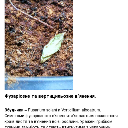
Фузаріозне та вертицильозне в’янення.
Збудники
– Fusarium solani и Verticillium alboatrum.
Симптоми фузаріозного в’янення: з’являється пожовтіння
країв листя та в’янення всієї рослини. Уражені грибком
тканини темніють та стають втиснутими з червоними