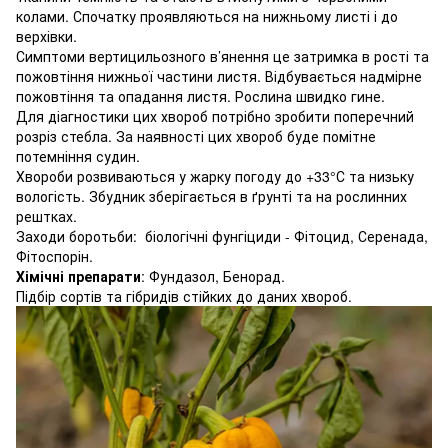
колами. Спочатку проявляються на нижньому листі і до
верхівки.
Симптоми вертицильозного в’янення це затримка в рості та
пожовтіння нижньої частини листя. Відбувається надмірне
пожовтіння та опадання листя. Рослина швидко гине.
Для діагностики цих хвороб потрібно зробити поперечний
розріз стебла. За наявності цих хвороб буде помітне
потемніння судин.
Хвороби розвиваються у жарку погоду до +33°С та низьку
вологість. Збудник зберігається в ґрунті та на рослинних
рештках.
Заходи боротьби: біологічні фунгіциди - Фітоцид, Серенада,
Фітоспорін.
Хімічні препарати
: Фундазол, Бенорад.
Підбір сортів та гібридів стійких до даних хвороб.