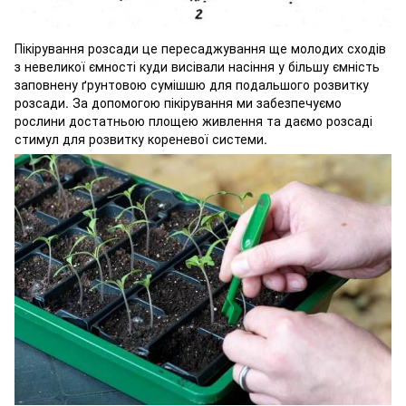
Пікірування розсади це пересаджування ще молодих сходів
з невеликої ємності куди висівали насіння у більшу ємність
заповнену ґрунтовою сумішшю для подальшого розвитку
розсади. За допомогою пікірування ми забезпечуємо
рослини достатньою площею живлення та даємо розсаді
стимул для розвитку кореневої системи.