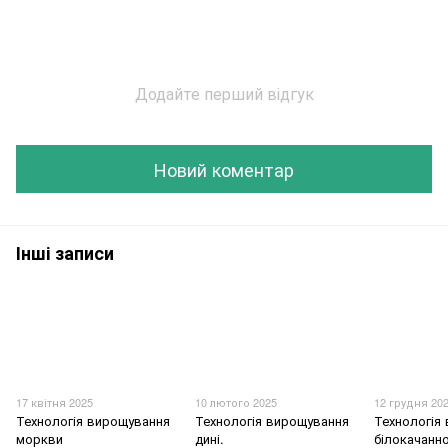
Додайте перший відгук
Новий коментар
Інші записи
17 квітня 2025
10 лютого 2025
12 грудня 20
Технологія вирощування
Технологія вирощування
Технологія
моркви
дині.
білокачанно