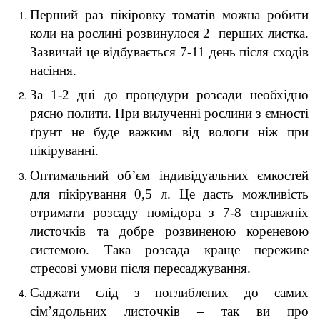
Перший раз пікіровку томатів можна робити
коли на рослині розвинулося 2 перших листка.
Зазвичай це відбувається 7-11 день після сходів
насіння.
За 1-2 дні до процедури розсади необхідно
рясно полити. При вилученні рослини з ємності
ґрунт не буде важким від вологи ніж при
пікіруванні.
Оптимальний об’єм індивідуальних ємкостей
для пікірування 0,5 л. Це дасть можливість
отримати розсаду помідора з 7-8 справжніх
листочків та добре розвиненою кореневою
системою. Така розсада краще переживе
стресові умови після пересаджування.
Саджати слід з поглиблених до самих
сім’ядольних листочків – так ви про