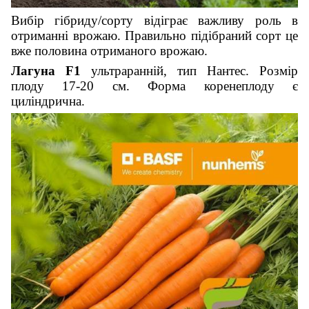
Вибір гібриду/сорту відіграє важливу роль в
отриманні врожаю. Правильно підібраний сорт це
вже половина отриманого врожаю.
Лагуна F1
ультраранній, тип Нантес. Розмір
плоду 17-20 см. Форма коренеплоду є
циліндрична.