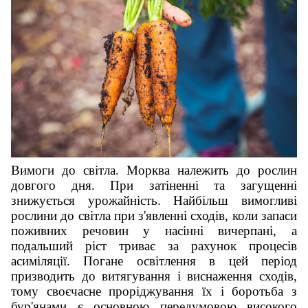
Вимоги до світла. Морква належить до рослин
довгого дня. При затіненні та загущенні
знижується урожайність. Найбільш вимогливі
рослини до світла при з'явленні сходів, коли запаси
поживних речовин у насінні вичерпані, а
подальший ріст триває за рахунок процесів
асиміляції. Погане освітлення в цей період
призводить до витягування і виснаження сходів,
тому своєчасне проріджування їх і боротьба з
бур'янами є основною передумовою високого