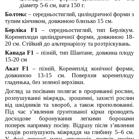
діаметр 5-6 см, вага 150 г.
Болтекс
– середньостиглий, циліндричної форми з
тупим кінчиком, довжиною близько 15 см.
Берліка F1
– середньостиглий, тип Берлікум.
Коренеплоди циліндричної форми, довжиною 18-
20 см. Стійкий до альтернаріозу та розтріскувань.
Канада F1
– пізній, тип Шантане, довжина плоду
15-20 см
Акат F1
– пізній, Коренеплід конічної форми,
довжиною 13-15 см. Поверхня коренеплоду
гладенька, без зеленої верхівки.
Догляд за посівами полягає в прориванні рослин,
розпушуванні міжрядь, зрошенні, захисті рослин
від шкідників та хвороб, а також прополюванні.
Під час з’явлення ґрунтованої кірки проводять
досходове боронування легкими боронами
поперек напрямку посіву. Відразу після з’явлення
сходів розпушують міжряддя на глибину 5–6 см.
У фазі першої пари справжніх листків посіви