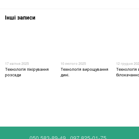
Інші записи
17 квітня 2025
10 лютого 2025
12 грудня 20
Технологія пікірування
Технологія вирощування
Технологія
розсади
дині.
білокачанно
050 583-89-49
097 825-01-75