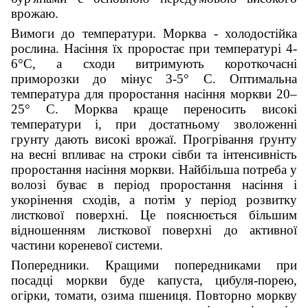
врожаю.
Вимоги до температури. Морква - холодостійка
рослина. Насіння їх проростає при температурі 4-
6°С, а сходи витримують короткочасні
приморозки до мінус 3-5° С. Оптимальна
температура для проростання насіння моркви 20–
25° С. Морква краще переносить високі
температури і, при достатньому зволоженні
грунту дають високі врожаї. Прогрівання ґрунту
на весні впливає на строки сівби та інтенсивність
проростання насіння моркви. Найбільша потреба у
волозі буває в період проростання насіння і
укорінення сходів, а потім у період розвитку
листкової поверхні. Це пояснюється більшим
відношенням листкової поверхні до активної
частини кореневої системи.
Попередники. Кращими попередниками при
посадці моркви буде капуста, цибуля-порею,
огірки, томати, озима пшениця. Повторно моркву