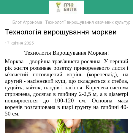
Блог Агронома
Технології вирощування овочевих культур
Технологія вирощування моркви
17 квітня 2025
Технологія Вирощування Моркви!
Морква - дворічна трав'яниста рослина. У перший
рік життя розвиває розетку прикореневого листя і
м'ясистий потовщений корінь (коренеплід), на
другий - насіннєвий кущ, що складається з стебла,
суцвіть, квіток, плодів і насіння. Коренева система
стрижнева, досягає в глибину 2-2,5 м, а в діаметрі
поширюється до 100-120 см. Основна маса
коренів розташована в шарі грунту на глибині 40-
50 см.