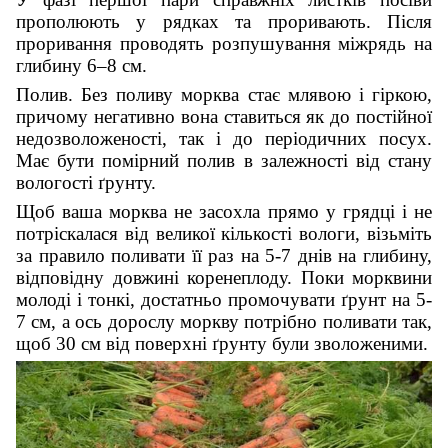
прополюють у рядках та проривають. Після
проривання проводять розпушування міжрядь на
глибину 6–8 см.
Полив. Без поливу морква стає млявою і гіркою,
причому негативно вона ставиться як до постійної
недозволоженості, так і до періодичних посух.
Має бути помірний полив в залежності від стану
вологості ґрунту.
Щоб ваша морква не засохла прямо у грядці і не
потріскалася від великої кількості вологи, візьміть
за правило поливати її раз на 5-7 днів на глибину,
відповідну довжині коренеплоду. Поки морквини
молоді і тонкі, достатньо промочувати ґрунт на 5-
7 см, а ось дорослу моркву потрібно поливати так,
щоб 30 см від поверхні ґрунту були зволоженими.