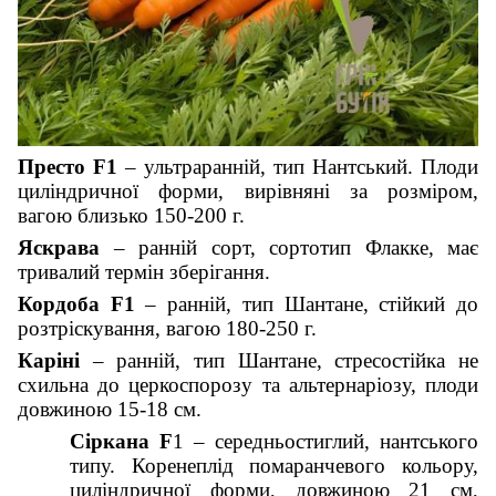
Престо F1
– ультраранній, тип Нантський. Плоди
циліндричної форми, вирівняні за розміром,
вагою близько 150-200 г.
Яскрава
– ранній сорт, сортотип Флакке, має
тривалий термін зберігання.
Кордоба F1
– ранній, тип Шантане, стійкий до
розтріскування, вагою 180-250 г.
Каріні
– ранній, тип Шантане, стресостійка не
схильна до церкоспорозу та альтернаріозу, плоди
довжиною 15-18 см.
Сіркана F
1 – середньостиглий, нантського
типу. Коренеплід помаранчевого кольору,
циліндричної форми, довжиною 21 см,